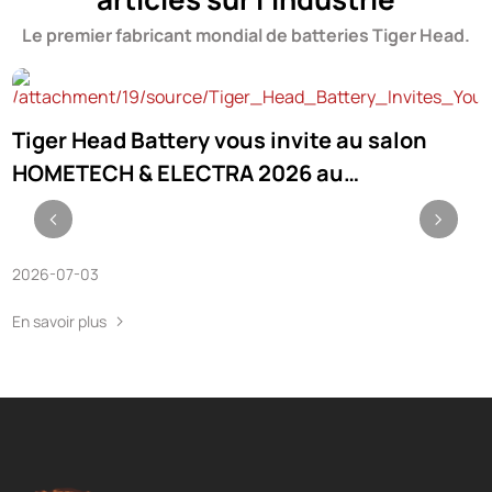
Le premier fabricant mondial de batteries Tiger Head.
Tiger Head Battery vous invite au salon
T
HOMETECH & ELECTRA 2026 au
F
Kazakhstan.
2026-07-03
2
En savoir plus
E