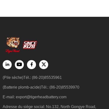
(Pile sèche)Tél.: (86-20)85535961
(Batterie plomb-acide)Tél.: (86-20)85539970
E-mail:
export@tigerheadbattery.com
Adresse du siège social: No.132, North Gongye Road,