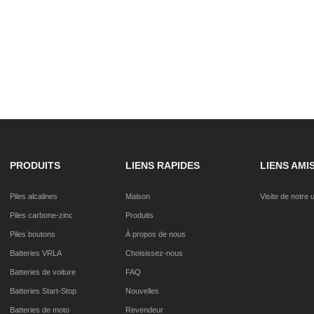
PRODUITS
LIENS RAPIDES
LIENS AMI
Piles alcalines
Maison
Visite de notre u
Piles carbone-zinc
Produits
Piles boutons
À propos de nous
Batteries VRLA
Choisissez-nous
Batteries de voiture
FAQ
Batteries Start-Stop
Nouvelles
Batteries de moto
Revendeur