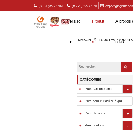
(86-20)85535961
(86-20)85539970
export@tigerheadb
Maiso
Produit
À propos 
MAISON
TOUS LES PRODUITS
n
s
nous
CATÉGORIES
Piles carbone-zinc
Piles pour cuisinière à gaz
Piles alcalines
Piles boutons