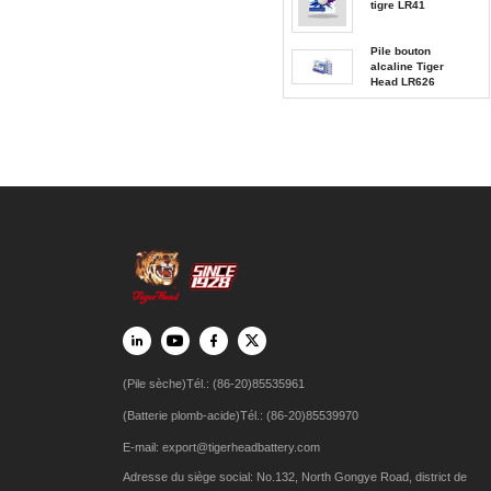
tigre LR41
Pile bouton
alcaline Tiger
Head LR626
(Pile sèche)Tél.: (86-20)85535961
(Batterie plomb-acide)Tél.: (86-20)85539970
E-mail:
export@tigerheadbattery.com
Adresse du siège social: No.132, North Gongye Road, district de