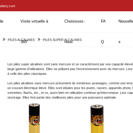
attery.com
de
Visite virtuelle à
Choisissez-
FA
Nouvell
PILES ALCALINES
PILES SUPER ALCALINES
360°
nous
Q
s
Les piles super alcalines sont sans mercure et se caractérisent par une capacité élevé
large gamme d'utilisations. Elles ne polluent pas l'environnement avec du mercure. Leur 
à celle des piles classiques.
Les piles alcalines sans mercure présentent de nombreux avantages, comme une tensio
un courant électrique élevé. Elles sont idéales pour les jouets, rasoirs, appareils photo,
sonnettes, flashs, etc., et ce, aussi bien en utilisation continue qu'interrompue. Leur c
stockage. Elles font partie des meilleures piles pour une puissance optimale.