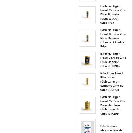
Batterie Tiger
Head Carbon Zinc
Plus Batterie
robuste AAA
taille R03
Batterie Tiger
Head Carbon Zinc
Plus Batterie
robuste AA taille
R6p
Batterie Tiger
Head Carbon Zinc
Plus Batterie
robuste R20p
Pile Tiger Head
Pile ultra-
résistante en
carbone-zinc de
taille AA R6p
Batterie Tiger
Head Carbon Zinc
Batterie ultra-
résistante de
taille D R20p
Pile bouton
alcaline tête de