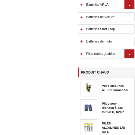
Batteries VRLA
Batteries de voiture
Batteries Start-Stop
Batteries de moto
Piles rechargeables
PRODUIT CHAUD
Piles alcalines
A+ LR6 format AA
Piles pour
réchaud à gaz,
format D, R20P
PILES
ALCALINES LR6
AA G