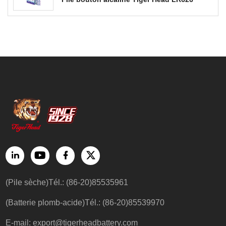
(Pile sèche)Tél.: (86-20)85535961
(Batterie plomb-acide)Tél.: (86-20)85539970
E-mail:
export@tigerheadbattery.com