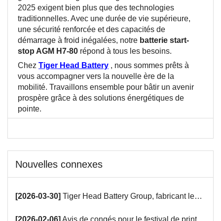
2025 exigent bien plus que des technologies
traditionnelles. Avec une durée de vie supérieure,
une sécurité renforcée et des capacités de
démarrage à froid inégalées, notre
batterie start-
stop AGM H7-80
répond à tous les besoins.
Chez
Tiger Head Battery
, nous sommes prêts à
vous accompagner vers la nouvelle ère de la
mobilité. Travaillons ensemble pour bâtir un avenir
prospère grâce à des solutions énergétiques de
pointe.
Nouvelles connexes
[2026-03-30]
Tiger Head Battery Group, fabricant leader de batteries, présentera ses innovations en matière de batteries alcalines, de batteries pour voitures et de batteries VRLA lors de la 139e Foire de Canton.
[2026-02-06]
Avis de congés pour le festival de printemps du groupe Tiger Head Battery